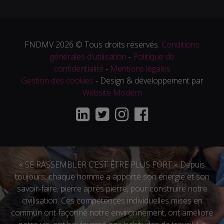
FNDMV 2026 © Tous droits réservés.
Conditions
générales d'utilisation
-
Politique de
confidentialité
-
Mentions légales
Gestion des cookies
- Design & développement par
Website Modern
« SE RASSEMBLER C’EST ÊTRE PLUS FORT » Depuis
toujours, chaque homme a apporté son énergie et son
savoir-faire, pierre après pierre, pour construire notre
civilisation. Ces compétences individuelles mises en
commun ont façonné notre environnement, ont amélioré