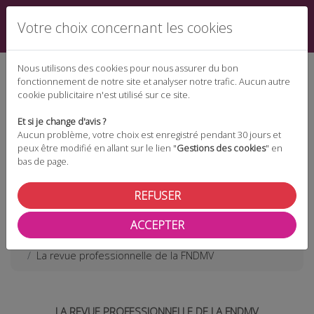
Votre choix concernant les cookies
Nous utilisons des cookies pour nous assurer du bon
fonctionnement de notre site et analyser notre trafic. Aucun autre
cookie publicitaire n'est utilisé sur ce site.
Espace téléchargement
Et si je change d'avis ?
Aucun problème, votre choix est enregistré pendant 30 jours et
peux être modifié en allant sur le lien "
Gestions des cookies
" en
bas de page.
Espace adhérent
REFUSER
ACCEPTER
Les actualités
La revue professionnelle de la FNDMV
LA REVUE PROFESSIONNELLE DE LA FNDMV