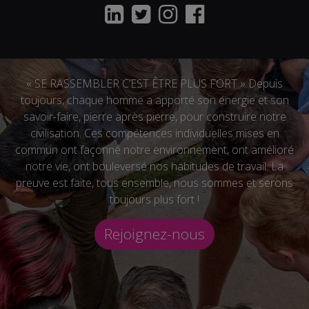
« SE RASSEMBLER C’EST ÊTRE PLUS FORT » Depuis
toujours, chaque homme a apporté son énergie et son
savoir-faire, pierre après pierre, pour construire notre
civilisation. Ces compétences individuelles mises en
commun ont façonné notre environnement, ont amélioré
notre vie, ont bouleversé nos habitudes de travail. La
preuve est faite, tous ensemble, nous sommes et serons
toujours plus fort !
Rejoignez-nous