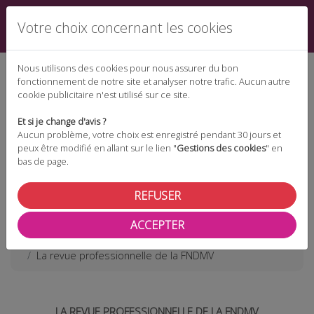
Votre choix concernant les cookies
Nous utilisons des cookies pour nous assurer du bon
fonctionnement de notre site et analyser notre trafic. Aucun autre
cookie publicitaire n'est utilisé sur ce site.
Espace téléchargement
Et si je change d'avis ?
Aucun problème, votre choix est enregistré pendant 30 jours et
peux être modifié en allant sur le lien "
Gestions des cookies
" en
bas de page.
Espace adhérent
REFUSER
ACCEPTER
Les actualités
La revue professionnelle de la FNDMV
LA REVUE PROFESSIONNELLE DE LA FNDMV