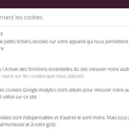
ations
Partenaires
Annuaire des fabricants
Nous rej
rnant les cookies
 ?
e petits fichiers stockés sur votre appareil qui nous permettent
re.
Espace téléchargeme
 Activer des fonctions essentielles du site, mesurer notre aud
 savoir sur les cookies que nous utilisons
 les cookies Google Analytics sont utilisés pour mesurer notre 
 utilisé sur ce site.
ookies sont indispensables et d'autres le sont moins. Mais tous 
harmonieuse et à votre goût.