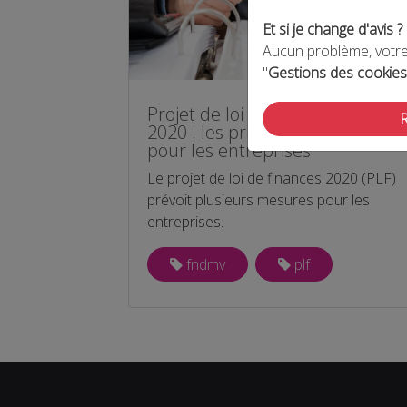
Et si je change d'avis ?
Aucun problème, votre 
"
Gestions des cookies
Projet de loi de finances pour
2020 : les principales mesures
pour les entreprises
Le projet de loi de finances 2020 (PLF)
prévoit plusieurs mesures pour les
entreprises.
fndmv
plf