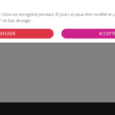
choix est enregistré pendant 30 jours et peux être modifié en all
" en bas de page.
REFUSER
ACCEPT