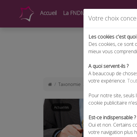
Accueil
La FNDMV
Actualités
Form
Votre choix conce
Les cookies c'est quoi
Des cookies, ce sont d
mieux vous comprend
A quoi servent-ils ?
A beaucoup de choses !
votre expérience.
Tout
Taxonomie
plf
Pour notre site, seuls
cookie publicitaire n'est
Actualités
Est-ce indispensable ?
Oui et non. Certains c
votre navigation plus 