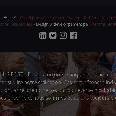
 réservés.
Conditions générales d'utilisation
-
Politique de confi
stion des cookies
- Design & développement par
Website Mod
US FORT » Depuis toujours, chaque homme a appo
r construire notre civilisation. Ces compétences i
 ont amélioré notre vie, ont bouleversé nos habitu
tous ensemble, nous sommes et serons toujours plu