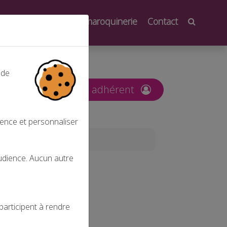
oindre
Salons de la maroquinerie
Contact
 de
nt
Espace adhérent
ience et personnaliser
audience. Aucun autre
participent à rendre