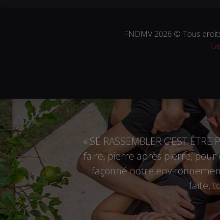
FNDMV 2026 © Tous droits
Ge
« SE RASSEMBLER C’EST ÊTRE PL
faire, pierre après pierre, pou
façonné notre environnement,
faite, 