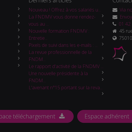
Derniers articles
Contac
Nouveau ! Offrez à vos salariés u...
Via no
La FNDMV vous donne rendez-
Envoy
vous au ...
01 42 
Nouvelle formation FNDMV :
45 rue
Entretie...
75010 
Pixels de suivi dans les e-mails : ...
La revue professionnelle de la
FNDM...
Le rapport d'activité de la FNDMV ...
Une nouvelle présidente à la
FNDM...
L'avenant n°15 portant sur la reva...
pace téléchargement
Espace adhérent