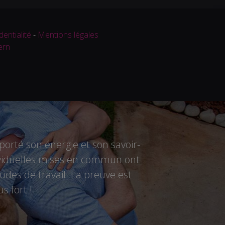
dentialité
-
Mentions légales
ern
rté son énergie et son savoir-
ndividuelles mises en commun ont
des de travail. La preuve est
s fort !