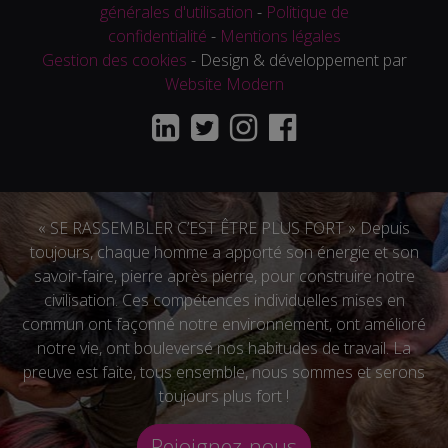
générales d'utilisation
-
Politique de
confidentialité
-
Mentions légales
Gestion des cookies
- Design & développement par
Website Modern
« SE RASSEMBLER C’EST ÊTRE PLUS FORT » Depuis
toujours, chaque homme a apporté son énergie et son
savoir-faire, pierre après pierre, pour construire notre
civilisation. Ces compétences individuelles mises en
commun ont façonné notre environnement, ont amélioré
notre vie, ont bouleversé nos habitudes de travail. La
preuve est faite, tous ensemble, nous sommes et serons
toujours plus fort !
Rejoignez-nous