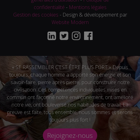
confidentialité
-
Mentions légales
Gestion des cookies
- Design & développement par
Website Modern
« SE RASSEMBLER C’EST ÊTRE PLUS FORT » Depuis
toujours, chaque homme a apporté son énergie et son
savoir-faire, pierre après pierre, pour construire notre
civilisation. Ces compétences individuelles mises en
commun ont façonné notre environnement, ont amélioré
notre vie, ont bouleversé nos habitudes de travail. La
preuve est faite, tous ensemble, nous sommes et serons
toujours plus fort !
Rejoignez-nous