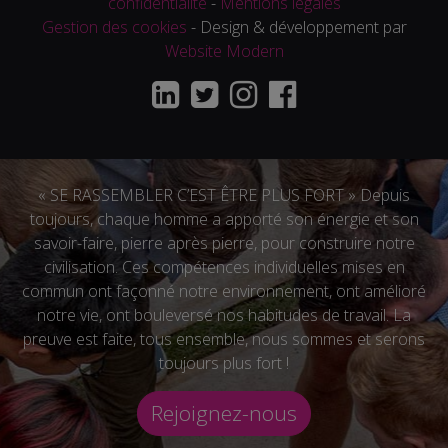
confidentialité
-
Mentions légales
Gestion des cookies
- Design & développement par
Website Modern
« SE RASSEMBLER C’EST ÊTRE PLUS FORT » Depuis
toujours, chaque homme a apporté son énergie et son
savoir-faire, pierre après pierre, pour construire notre
civilisation. Ces compétences individuelles mises en
commun ont façonné notre environnement, ont amélioré
notre vie, ont bouleversé nos habitudes de travail. La
preuve est faite, tous ensemble, nous sommes et serons
toujours plus fort !
Rejoignez-nous