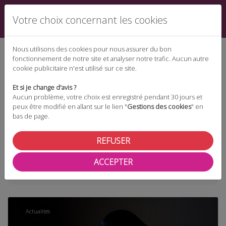
Votre choix concernant les cookies
Nous utilisons des cookies pour nous assurer du bon
fonctionnement de notre site et analyser notre trafic. Aucun autre
cookie publicitaire n'est utilisé sur ce site.
Espace téléchargement
Et si je change d'avis ?
Aucun problème, votre choix est enregistré pendant 30 jours et
peux être modifié en allant sur le lien "
Gestions des cookies
" en
bas de page.
Espace adhérent
REFUSER
ACCEPTER
Taxonomie
phishing
Actualités