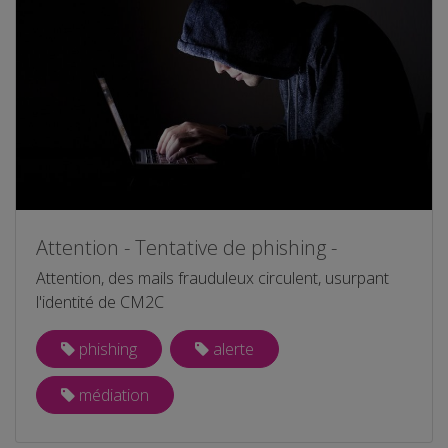
Attention - Tentative de phishing -
Attention, des mails frauduleux circulent, usurpant
l'identité de CM2C
phishing
alerte
médiation