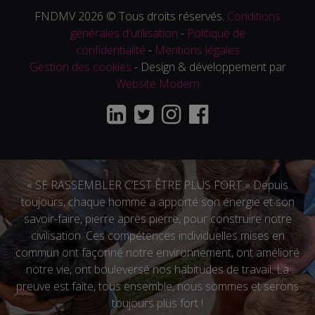
FNDMV 2026 © Tous droits réservés.
Conditions
générales d'utilisation
-
Politique de
confidentialité
-
Mentions légales
Gestion des cookies
- Design & développement par
Website Modern
« SE RASSEMBLER C’EST ÊTRE PLUS FORT » Depuis
toujours, chaque homme a apporté son énergie et son
savoir-faire, pierre après pierre, pour construire notre
civilisation. Ces compétences individuelles mises en
commun ont façonné notre environnement, ont amélioré
notre vie, ont bouleversé nos habitudes de travail. La
preuve est faite, tous ensemble, nous sommes et serons
toujours plus fort !