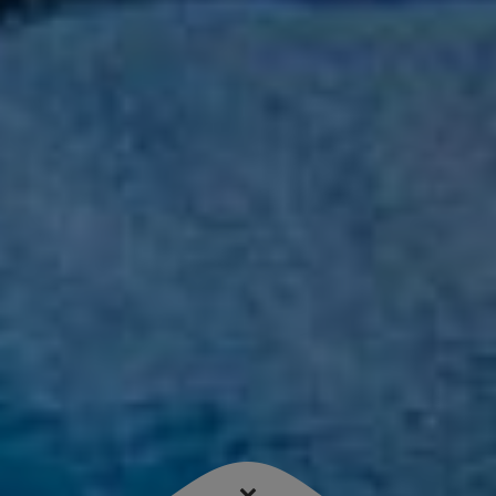
« SE RASSEMBLER C’EST ÊTRE PLUS FORT » Depuis
toujours, chaque homme a apporté son énergie et son
savoir-faire, pierre après pierre, pour construire notre
civilisation. Ces compétences individuelles mises en
commun ont façonné notre environnement, ont amélioré
notre vie, ont bouleversé nos habitudes de travail. La
preuve est faite, tous ensemble, nous sommes et serons
toujours plus fort !
Rejoignez-nous