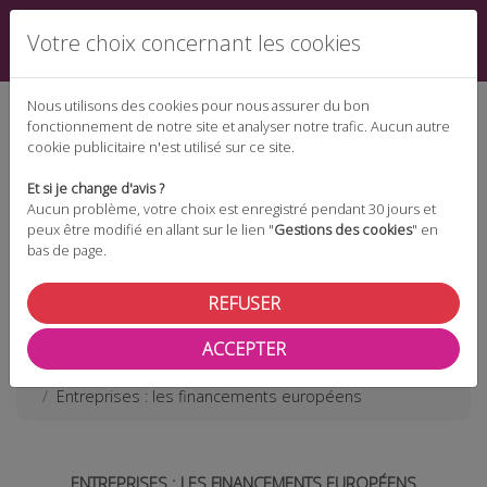
Votre choix concernant les cookies
Nous utilisons des cookies pour nous assurer du bon
fonctionnement de notre site et analyser notre trafic. Aucun autre
cookie publicitaire n'est utilisé sur ce site.
Espace téléchargement
Et si je change d'avis ?
Aucun problème, votre choix est enregistré pendant 30 jours et
peux être modifié en allant sur le lien "
Gestions des cookies
" en
bas de page.
Espace adhérent
REFUSER
ACCEPTER
Les actualités
Entreprises : les financements européens
ENTREPRISES : LES FINANCEMENTS EUROPÉENS