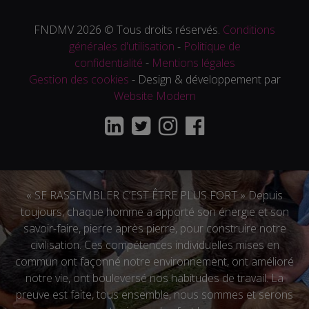
FNDMV 2026 © Tous droits réservés.
Conditions
générales d'utilisation
-
Politique de
confidentialité
-
Mentions légales
Gestion des cookies
- Design & développement par
Website Modern
« SE RASSEMBLER C’EST ÊTRE PLUS FORT » Depuis
toujours, chaque homme a apporté son énergie et son
savoir-faire, pierre après pierre, pour construire notre
civilisation. Ces compétences individuelles mises en
commun ont façonné notre environnement, ont amélioré
notre vie, ont bouleversé nos habitudes de travail. La
preuve est faite, tous ensemble, nous sommes et serons