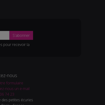
S'abonner
es pour recevoir la
tez-nous
tre formulaire
ez-nous un e-mail
06 74 23
 des petites écuries