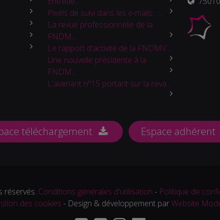
Entretie...
75010 
Pixels de suivi dans les e-mails : ...
La revue professionnelle de la
FNDM...
Le rapport d'activité de la FNDMV ...
Une nouvelle présidente à la
FNDM...
L'avenant n°15 portant sur la reva...
pace téléchargement
Espace adhérent
 réservés.
Conditions générales d'utilisation
-
Politique de confi
stion des cookies
- Design & développement par
Website Mod