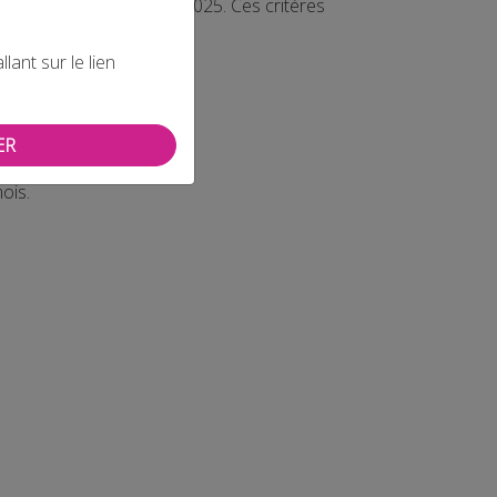
rmations le 19 février 2025. Ces critères
ant sur le lien
ER
dant 6 mois.
ois.