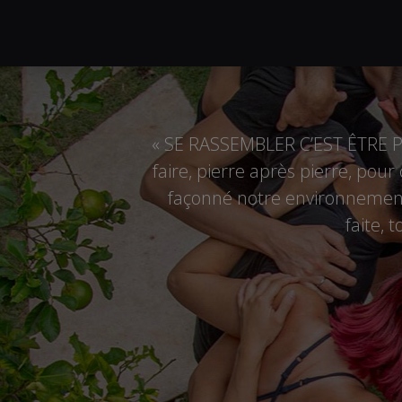
« SE RASSEMBLER C’EST ÊTRE PL
faire, pierre après pierre, pou
façonné notre environnement,
faite, 