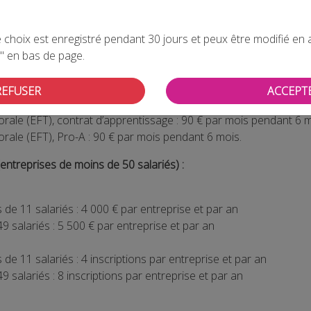
ntaire (CDNA) a modifié les critères de prise en charge des fo
r
janvier 2025
:
choix est enregistré pendant 30 jours et peux être modifié en all
" en bas de page.
REFUSER
ACCEPT
torale (EFT), contrat de professionnalisation : 90 € par mois pen
torale (EFT), contrat d’apprentissage : 90 € par mois pendant 6 m
torale (EFT), Pro-A : 90 € par mois pendant 6 mois.
treprises de moins de 50 salariés) :
de 11 salariés : 4 000 € par entreprise et par an
9 salariés : 5 500 € par entreprise et par an
de 11 salariés : 4 inscriptions par entreprise et par an
9 salariés : 8 inscriptions par entreprise et par an