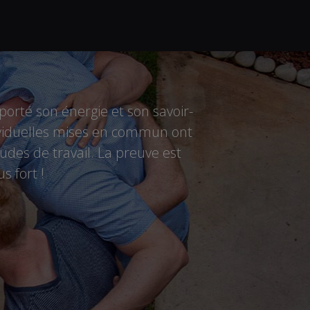
rté son énergie et son savoir-
ndividuelles mises en commun ont
des de travail. La preuve est
s fort !