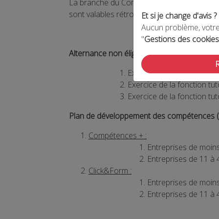
La branche du Commerce de Détail Non Alime
e
sont valables rétroactivement
à partir du 1
Et si je change d'avis ?
Aucun problème, votre 
"
Gestions des cookies
Alternance non éligible :
Exercice de la fonction tu
Exercice de la fonction tu
Exercice de la fonction tu
Plan de développement des compétences (en
Compétences + :
Entreprises de moins 
Entreprises de 11 à 4
Click&Form :
Entreprises de moins 
Entreprises de 11 à 4