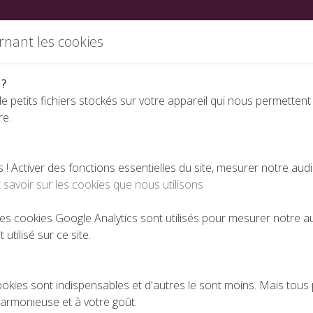
ations
Partenaires
Annuaire des fabricants
Nous rej
rnant les cookies
 ?
e petits fichiers stockés sur votre appareil qui nous permettent
re.
Espace téléchargeme
 Activer des fonctions essentielles du site, mesurer notre aud
 savoir sur les cookies que nous utilisons
res de prise en charge
 les cookies Google Analytics sont utilisés pour mesurer notre 
 utilisé sur ce site.
FORMATION : LES CRITÈRES DE PRISE EN CHARGE
PUBLIÉ LE 04-03-2025
ookies sont indispensables et d'autres le sont moins. Mais tous 
harmonieuse et à votre goût.