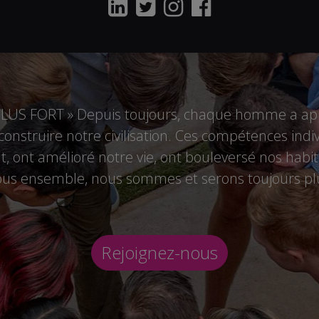
US FORT » Depuis toujours, chaque homme a appo
r construire notre civilisation. Ces compétences i
 ont amélioré notre vie, ont bouleversé nos habitu
tous ensemble, nous sommes et serons toujours plu
Rejoignez-nous