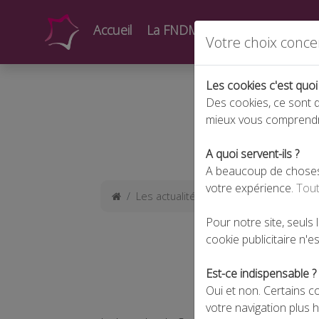
Accueil
La FNDMV
Actualités
Form
Votre choix conce
Les cookies c'est quoi
Des cookies, ce sont d
mieux vous comprend
A quoi servent-ils ?
A beaucoup de choses !
votre expérience.
Tout
Les actualités
Formation : les critè
Pour notre site, seuls
cookie publicitaire n'est
Est-ce indispensable ?
Oui et non. Certains c
votre navigation plus 