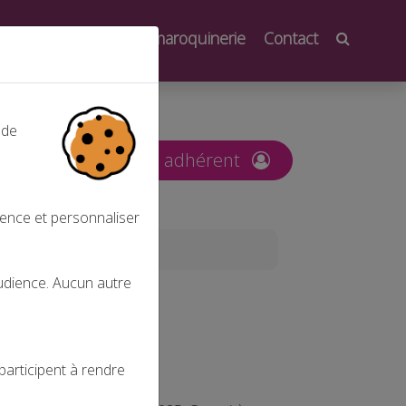
oindre
Salons de la maroquinerie
Contact
 de
nt
Espace adhérent
ience et personnaliser
audience. Aucun autre
participent à rendre