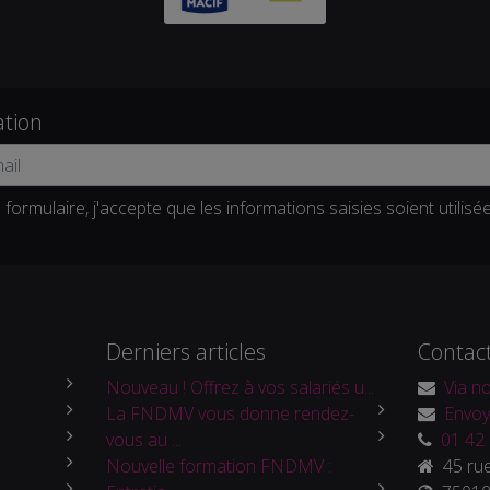
ation
formulaire, j'accepte que les informations saisies soient utilisé
Derniers articles
Contac
Nouveau ! Offrez à vos salariés u...
Via no
La FNDMV vous donne rendez-
Envoy
vous au ...
01 42 
Nouvelle formation FNDMV :
45 rue