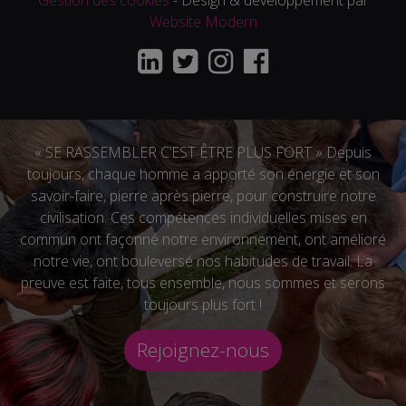
Gestion des cookies
- Design & développement par
Website Modern
« SE RASSEMBLER C’EST ÊTRE PLUS FORT » Depuis
toujours, chaque homme a apporté son énergie et son
savoir-faire, pierre après pierre, pour construire notre
civilisation. Ces compétences individuelles mises en
commun ont façonné notre environnement, ont amélioré
notre vie, ont bouleversé nos habitudes de travail. La
preuve est faite, tous ensemble, nous sommes et serons
toujours plus fort !
Rejoignez-nous