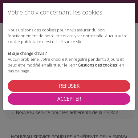
Votre choix concernant les cookies
Nous utilisons des cookies pour nous assurer du bon
fonctionnement de notre site et analyser notre trafic. Aucun autre
cookie publicitaire n'est utilisé sur ce site.
Espace téléchargement
Et si je change d'avis ?
Aucun problème, votre choix est enregistré pendant 30 jours et
peux être modifié en allant sur le lien "
Gestions des cookies
" en
bas de page.
Espace adhérent
REFUSER
ACCEPTER
Les actualités
Nouveau service pour les adhérents de la FNDMV
NOUVEAU SERVICE POUR LES ADHÉRENTS DE LA FNDMV