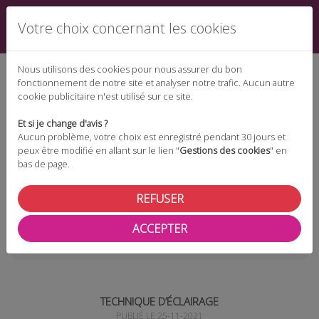
Votre choix concernant les cookies
Nous utilisons des cookies pour nous assurer du bon
fonctionnement de notre site et analyser notre trafic. Aucun autre
cookie publicitaire n'est utilisé sur ce site.
Espace téléchargement
Et si je change d'avis ?
Aucun problème, votre choix est enregistré pendant 30 jours et
peux être modifié en allant sur le lien "
Gestions des cookies
" en
bas de page.
Espace adhérent
REFUSER
ACCEPTER
Les actualités
Technique d’éclairage
TECHNIQUE D’ÉCLAIRAGE
PUBLIÉ LE 25-11-2021