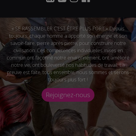
« SE RASSEMBLER C’EST ÊTRE PLUS FORT » Depuis
toujours, chaque homme a apporté son énergie et son
savoir-faire, pierre après pierre, pour construire notre
civilisation. Ces compétences individuelles mises en
commun ont façonné notre environnement, ont amélioré
notre vie, ont bouleversé nos habitudes de travail. La
preuve est faite, tous ensemble, nous sommes et serons
toujours plus fort !
Rejoignez-nous