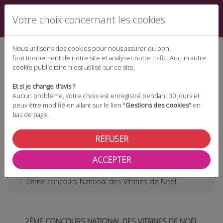
Votre choix concernant les cookies
Nous utilisons des cookies pour nous assurer du bon
fonctionnement de notre site et analyser notre trafic. Aucun autre
cookie publicitaire n'est utilisé sur ce site.
Espace téléchargement
Et si je change d'avis ?
Aucun problème, votre choix est enregistré pendant 30 jours et
peux être modifié en allant sur le lien "
Gestions des cookies
" en
bas de page.
Espace adhérent
REFUSER
ACCEPTER
Les actualités
2ème concours National des Vitrines de Noël
2ÈME CONCOURS NATIONAL DES VITRINES DE NOËL