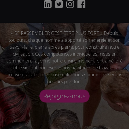
« SE RASSEMBLER C’EST ÊTRE PLUS FORT » Depuis
toujours, chaque homme a apporté son énergie et son
savoir-faire, pierre après pierre, pour construire notre
civilisation. Ces compétences individuelles mises en
commun ont façonné notre environnement, ont amélioré
notre vie, ont bouleversé nos habitudes de travail. La
preuve est faite, tous ensemble, nous sommes et serons
toujours plus fort !
Rejoignez-nous