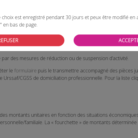
ailleurs indépendants (
CPSTI
) propose aux travailleurs indépenda
ière exceptionnelle ou d’une prise en charge de cotisations.
choix est enregistré pendant 30 jours et peux être modifié en all
el que soit leur statut peuvent en bénéficier si les critères d’éligi
" en bas de page.
e cotisations depuis son installation ;
REFUSER
ACCEPT
e par des mesures de réduction ou de suspension d’activité.
éter le
formulaire
puis le transmettre accompagné des pièces ju
re Urssaf/CGSS de domiciliation professionnelle. Pour la liste cl
es montants unitaires en fonction des situations économiques id
n personnelle/familiale. La « fourchette » de montants déterminée 