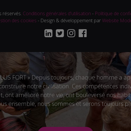
 réservés.
Conditions générales d'utilisation
-
Politique de confi
stion des cookies
- Design & développement par
Website Mod
US FORT » Depuis toujours, chaque homme a appo
r construire notre civilisation. Ces compétences i
 ont amélioré notre vie, ont bouleversé nos habitu
tous ensemble, nous sommes et serons toujours plu