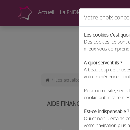
Accueil
La FNDMV
Actualités
Form
Votre choix conce
Les cookies c'est quoi
Des cookies, ce sont d
mieux vous comprend
A quoi servent-ils ?
A beaucoup de choses !
votre expérience.
Tout
Les actualités
Aide financière excep
Pour notre site, seuls
cookie publicitaire n'est
AIDE FINANCIÈRE EXCEPTIONN
Est-ce indispensable ?
Oui et non. Certains c
votre navigation plus 