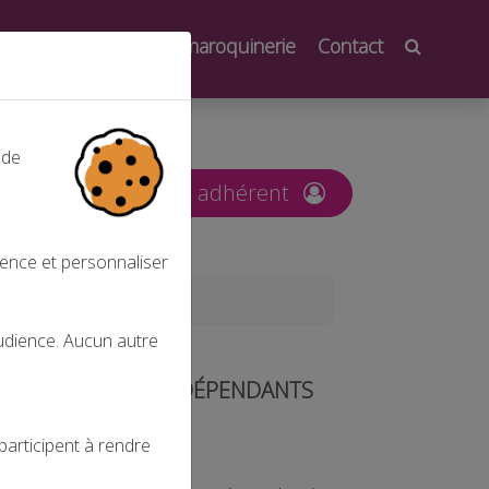
oindre
Salons de la maroquinerie
Contact
 de
nt
Espace adhérent
ience et personnaliser
pendants
audience. Aucun autre
S TRAVAILLEURS INDÉPENDANTS
participent à rendre