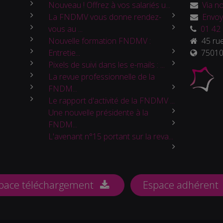
Nouveau ! Offrez à vos salariés u...
Via no
La FNDMV vous donne rendez-
Envoy
vous au ...
01 42 
Nouvelle formation FNDMV :
45 rue
Entretie...
75010 
Pixels de suivi dans les e-mails : ...
La revue professionnelle de la
FNDM...
Le rapport d'activité de la FNDMV ...
Une nouvelle présidente à la
FNDM...
L'avenant n°15 portant sur la reva...
pace téléchargement
Espace adhérent