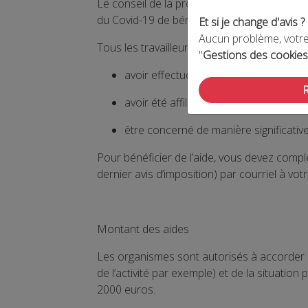
Le conseil de la protection sociale des trav
du Covid-19 de bénéficier d’une aide financ
Et si je change d'avis ?
Aucun problème, votre 
Tous les travailleurs indépendants affiliés qu
"
Gestions des cookies
avoir effectué au moins un versement d
avoir été affilié avant le 01/01/2020 ;
être concerné de manière significativ
Pour bénéficier de l’aide, vous devez compl
dernier avis d’imposition) par courriel à vot
Montant des aides
Les organismes sont autorisés à accorder d
de l’activité par exemple) et de la situatio
2000 euros.