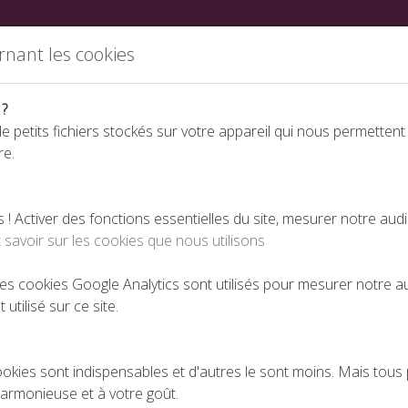
ations
Partenaires
Annuaire des fabricants
Nous rej
rnant les cookies
 ?
e petits fichiers stockés sur votre appareil qui nous permettent
re.
Espace téléchargeme
 Activer des fonctions essentielles du site, mesurer notre aud
 savoir sur les cookies que nous utilisons
tionnelle du Conseil de la protection sociale des travailleurs indé
 les cookies Google Analytics sont utilisés pour mesurer notre 
 utilisé sur ce site.
ELLE DU CONSEIL DE LA PROTECTION SOCIALE DE
PUBLIÉ LE 30-03-2020
ookies sont indispensables et d'autres le sont moins. Mais tous 
harmonieuse et à votre goût.