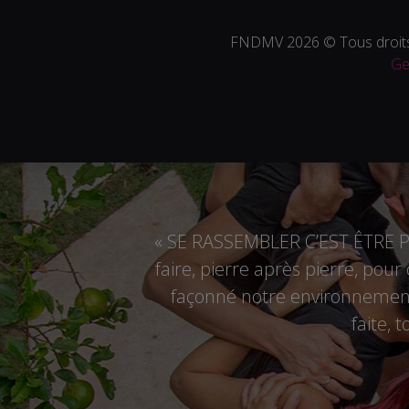
FNDMV 2026 © Tous droits
Ge
« SE RASSEMBLER C’EST ÊTRE PL
faire, pierre après pierre, pou
façonné notre environnement,
faite, 