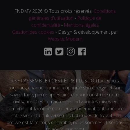
FNDMV 2026 © Tous droits réservés.
Conditions
générales d'utilisation
-
Politique de
confidentialité
-
Mentions légales
Gestion des cookies
- Design & développement par
Website Modern
« SE RASSEMBLER C’EST ÊTRE PLUS FORT » Depuis
toujours, chaque homme a apporté son énergie et son
savoir-faire, pierre après pierre, pour construire notre
civilisation. Ces compétences individuelles mises en
commun ont façonné notre environnement, ont amélioré
notre vie, ont bouleversé nos habitudes de travail. La
preuve est faite, tous ensemble, nous sommes et serons
toujours plus fort !