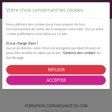
Votre choix concernant les cookies
Nous utilisons des cookies pour nous assurer du bon
fonctionnement de notre site et analyser notre trafic. Aucun autre
cookie publicitaire n'est utilisé sur ce site.
Espace téléchargement
Et si je change d'avis ?
Aucun problème, votre choix est enregistré pendant 30 jours et
peux être modifié en allant sur le lien "
Gestions des cookies
" en
bas de page.
Espace adhérent
REFUSER
ACCEPTER
Les actualités
Formation Connaissance du Cuir
FORMATION CONNAISSANCE DU CUIR
PUBLIÉ LE 25-11-2021