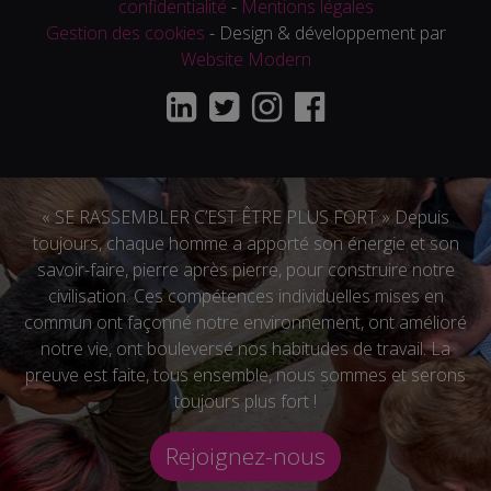
confidentialité
-
Mentions légales
Gestion des cookies
- Design & développement par
Website Modern
« SE RASSEMBLER C’EST ÊTRE PLUS FORT » Depuis
toujours, chaque homme a apporté son énergie et son
savoir-faire, pierre après pierre, pour construire notre
civilisation. Ces compétences individuelles mises en
commun ont façonné notre environnement, ont amélioré
notre vie, ont bouleversé nos habitudes de travail. La
preuve est faite, tous ensemble, nous sommes et serons
toujours plus fort !
Rejoignez-nous