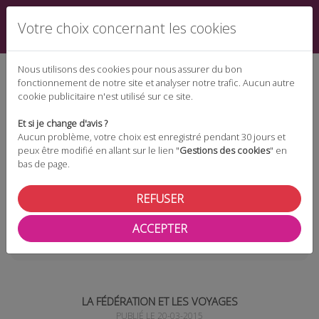
Votre choix concernant les cookies
Nous utilisons des cookies pour nous assurer du bon
fonctionnement de notre site et analyser notre trafic. Aucun autre
cookie publicitaire n'est utilisé sur ce site.
Espace téléchargement
Et si je change d'avis ?
Aucun problème, votre choix est enregistré pendant 30 jours et
peux être modifié en allant sur le lien "
Gestions des cookies
" en
bas de page.
Espace adhérent
REFUSER
ACCEPTER
Les actualités
La Fédération et les voyages
LA FÉDÉRATION ET LES VOYAGES
PUBLIÉ LE 20-03-2015