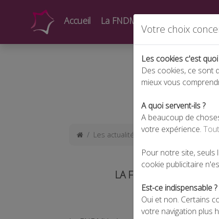
Accueil
La FNDMV
Actualités
Form
Votre choix conce
Les cookies c'est quoi
Des cookies, ce sont d
mieux vous comprend
A quoi servent-ils ?
A beaucoup de choses !
votre expérience.
Tout
Les actualités
La FNDMV interpelle l
Pour notre site, seuls
cookie publicitaire n'est
LA FNDMV INTERPELLE 
Est-ce indispensable ?
Oui et non. Certains c
votre navigation plus 