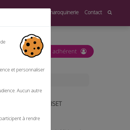
oindre
Salons de la maroquinerie
Contact
 de
nt
Espace adhérent
ience et personnaliser
audience. Aucun autre
MONSIEUR ALAIN GRISET
participent à rendre