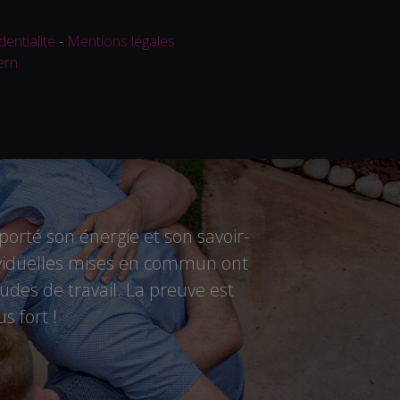
dentialité
-
Mentions légales
ern
rté son énergie et son savoir-
ndividuelles mises en commun ont
des de travail. La preuve est
s fort !