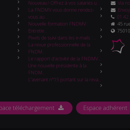
Nouveau ! Offrez à vos salariés u...
Via no
La FNDMV vous donne rendez-
Envoy
vous au ...
01 42 
Nouvelle formation FNDMV :
45 rue
Entretie...
75010 
Pixels de suivi dans les e-mails : ...
La revue professionnelle de la
FNDM...
Le rapport d'activité de la FNDMV ...
Une nouvelle présidente à la
FNDM...
L'avenant n°15 portant sur la reva...
pace téléchargement
Espace adhérent