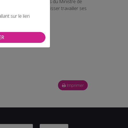
 Ministre délégué auprès du Ministre de
, sur la nécessité de laisser travailler ses
ant sur le lien
ER
Imprimer