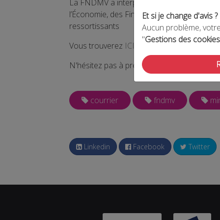
La FNDMV a interpellé le Ministre de Econ
l’Économie, des Finances et de la Relance, c
Et si je change d'avis ?
ressortissants
Aucun problème, votre 
"
Gestions des cookies
Vous trouverez
ICI
le courrier.
N'hésitez pas à prendre contact avec la 
courrier
fndmv
min
Linkedin
Facebook
Twitter