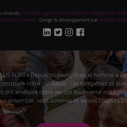
 réservés.
Conditions générales d'utilisation
-
Politique de confi
stion des cookies
- Design & développement par
Website Mod
US FORT » Depuis toujours, chaque homme a appo
r construire notre civilisation. Ces compétences i
 ont amélioré notre vie, ont bouleversé nos habitu
tous ensemble, nous sommes et serons toujours plu