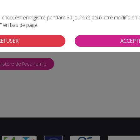
omie et des Finances, Monsieur Bruno LE MAIRE et Monsieur le
hargé des Petites et moyennes entreprises, Monsieur Alain Griset
choix est enregistré pendant 30 jours et peux être modifié en all
" en bas de page.
REFUSER
ACCEPT
FNDMV pour toute information
istère de l'economie