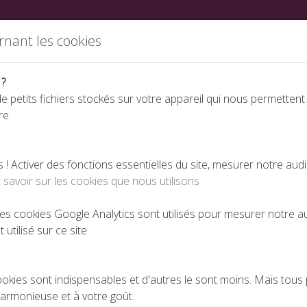
ations
Partenaires
Annuaire des fabricants
Nous rej
rnant les cookies
 ?
e petits fichiers stockés sur votre appareil qui nous permettent
re.
Espace téléchargeme
 Activer des fonctions essentielles du site, mesurer notre aud
 savoir sur les cookies que nous utilisons
es Ministres, Monsieur Bruno Le Maire et Monsieur Alain Griset
 les cookies Google Analytics sont utilisés pour mesurer notre 
 utilisé sur ce site.
LES MINISTRES, MONSIEUR BRUNO LE MAIRE ET 
PUBLIÉ LE 03-11-2020
ookies sont indispensables et d'autres le sont moins. Mais tous 
harmonieuse et à votre goût.