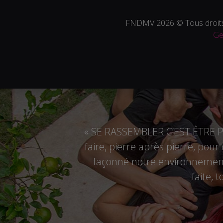
FNDMV 2026 © Tous droits
Ge
« SE RASSEMBLER C’EST ÊTRE PL
faire, pierre après pierre, pou
façonné notre environnement,
faite, 