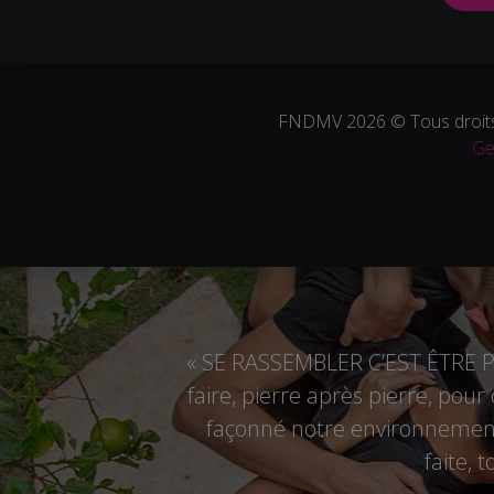
FNDMV 2026 © Tous droits
Ge
« SE RASSEMBLER C’EST ÊTRE PL
faire, pierre après pierre, pou
façonné notre environnement,
faite, 