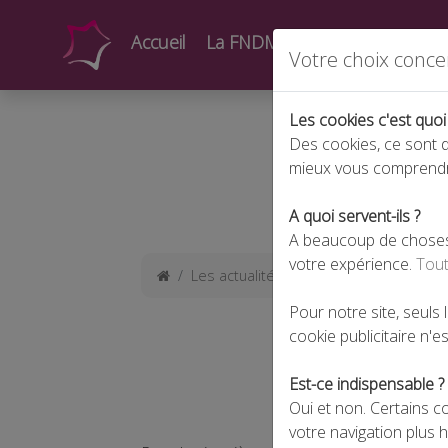
Accueil
La FNDMV
Actualités
Form
Votre choix conce
Les cookies c'est quoi
Des cookies, ce sont d
mieux vous comprend
A quoi servent-ils ?
A beaucoup de choses !
votre expérience.
Tout
Les actualités
LE GAGNANT 2018 DU
Pour notre site, seuls
cookie publicitaire n'est
Est-ce indispensable ?
Oui et non. Certains c
votre navigation plus 