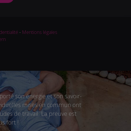
dentialité
-
Mentions légales
ern
rté son énergie et son savoir-
ndividuelles mises en commun ont
des de travail. La preuve est
s fort !