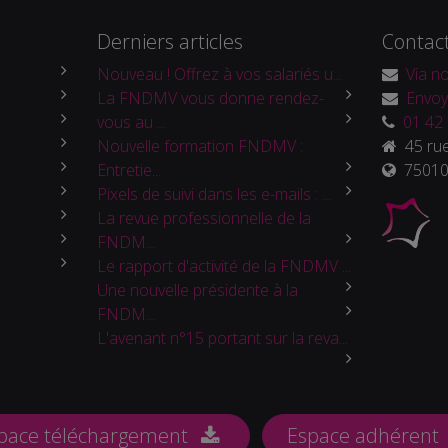
Derniers articles
Contac
Nouveau ! Offrez à vos salariés u...
Via no
La FNDMV vous donne rendez-
Envoy
vous au ...
01 42 
Nouvelle formation FNDMV :
45 rue
Entretie...
75010 
Pixels de suivi dans les e-mails : ...
La revue professionnelle de la
FNDM...
Le rapport d'activité de la FNDMV ...
Une nouvelle présidente à la
FNDM...
L'avenant n°15 portant sur la reva...
pace téléchargement
Espace adhérent