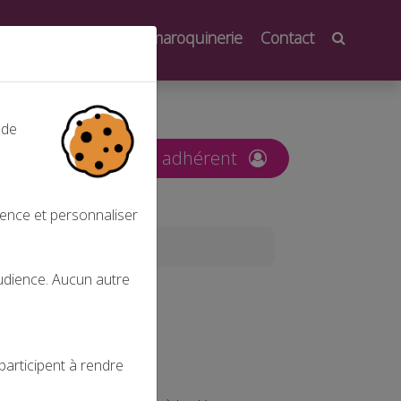
oindre
Salons de la maroquinerie
Contact
 de
nt
Espace adhérent
ience et personnaliser
audience. Aucun autre
participent à rendre