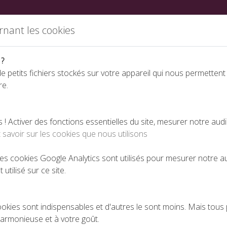
ations
Partenaires
Annuaire des fabricants
Nous rej
rnant les cookies
 ?
e petits fichiers stockés sur votre appareil qui nous permettent
re.
Espace téléchargeme
 Activer des fonctions essentielles du site, mesurer notre aud
 savoir sur les cookies que nous utilisons
 VOYAGE A L'ILE MAURICE
 les cookies Google Analytics sont utilisés pour mesurer notre 
 utilisé sur ce site.
LE GAGNANT 2018 DU VOYAGE A L'ILE MAURICE
PUBLIÉ LE 10-05-2019
ookies sont indispensables et d'autres le sont moins. Mais tous 
harmonieuse et à votre goût.