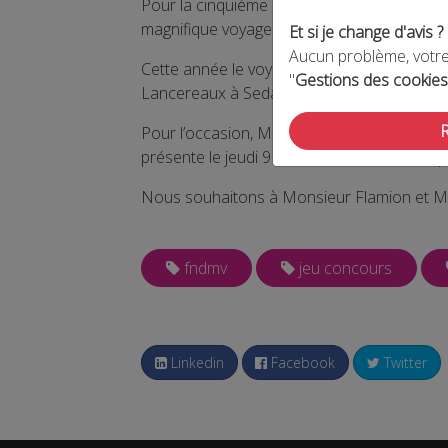
Pour la cinquième année consécutive, la FN
magnifique voyage pour deux personnes à l’
Et si je change d'avis ?
Aucun problème, votre 
Cette année le voyage a été remporté par 
"
Gestions des cookies
Lancereaux à Sedan.
Pour l’occasion, Madame Nathalie Guidé, dé
présente le jeudi 9 mai afin de remettre le pr
Nous souhaitons à Monsieur Flamion et Ma
fndmv
jeu concours
Linkedin
Facebook
Twitter