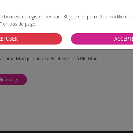
DMV avait lancé pour les fêtes de fin d’année 2018, un grand je
Ile Maurice.
choix est enregistré pendant 30 jours et peux être modifié en all
un habitant de Boutancourt, Monsieur Luc Flamion, client de l
" en bas de page.
REFUSER
ACCEPT
léguée administrative de la Fédération Nationale des Détaillan
ix.
dame Macquin un excellent séjour à l’Ile Maurice.
voyage