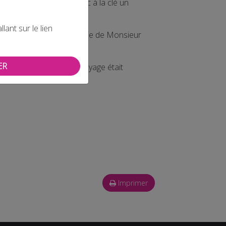
u concours national avec à la clé un
ant sur le lien
a maroquinerie La Voyagerie de Monsieur
ER
ts en Maroquinerie et Voyage était
Imprimer