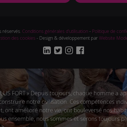
 réservés.
Conditions générales d'utilisation
-
Politique de confi
stion des cookies
- Design & développement par
Website Mod
US FORT » Depuis toujours, chaque homme a appo
r construire notre civilisation. Ces compétences i
 ont amélioré notre vie, ont bouleversé nos habitu
tous ensemble, nous sommes et serons toujours plu