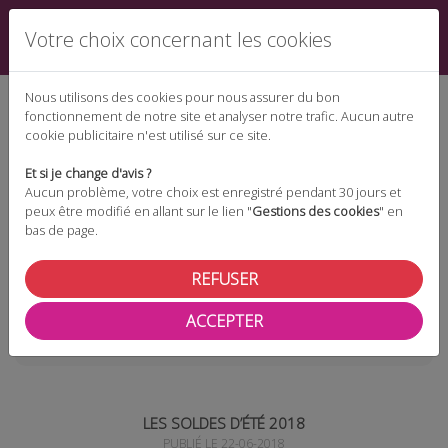
Votre choix concernant les cookies
Nous utilisons des cookies pour nous assurer du bon
fonctionnement de notre site et analyser notre trafic. Aucun autre
cookie publicitaire n'est utilisé sur ce site.
Espace téléchargement
Et si je change d'avis ?
Aucun problème, votre choix est enregistré pendant 30 jours et
peux être modifié en allant sur le lien "
Gestions des cookies
" en
bas de page.
Espace adhérent
REFUSER
ACCEPTER
Les actualités
Les Soldes d’été 2018
LES SOLDES D’ÉTÉ 2018
PUBLIÉ LE 22-06-2018