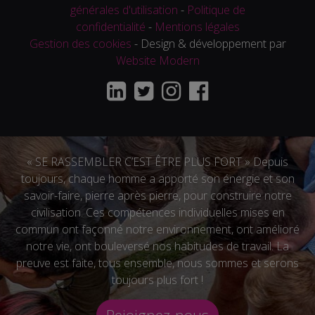
générales d'utilisation
-
Politique de
confidentialité
-
Mentions légales
Gestion des cookies
- Design & développement par
Website Modern
« SE RASSEMBLER C’EST ÊTRE PLUS FORT » Depuis
toujours, chaque homme a apporté son énergie et son
savoir-faire, pierre après pierre, pour construire notre
civilisation. Ces compétences individuelles mises en
commun ont façonné notre environnement, ont amélioré
notre vie, ont bouleversé nos habitudes de travail. La
preuve est faite, tous ensemble, nous sommes et serons
toujours plus fort !