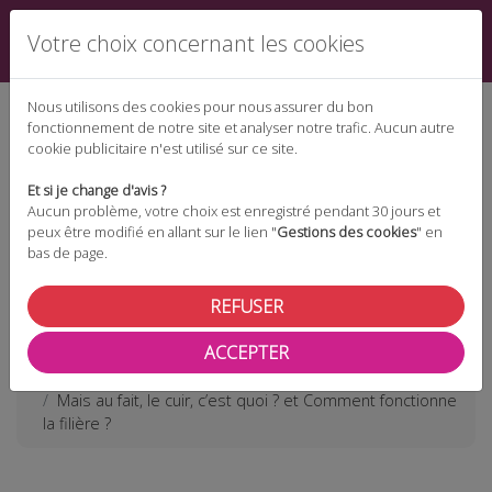
Votre choix concernant les cookies
Nous utilisons des cookies pour nous assurer du bon
fonctionnement de notre site et analyser notre trafic. Aucun autre
cookie publicitaire n'est utilisé sur ce site.
Espace téléchargement
Et si je change d'avis ?
Aucun problème, votre choix est enregistré pendant 30 jours et
peux être modifié en allant sur le lien "
Gestions des cookies
" en
bas de page.
Espace adhérent
REFUSER
ACCEPTER
Les actualités
Mais au fait, le cuir, c’est quoi ? et Comment fonctionne
la filière ?