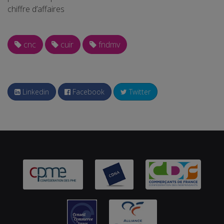
chiffre d’affaires
cnc
cuir
fndmv
Linkedin
Facebook
Twitter