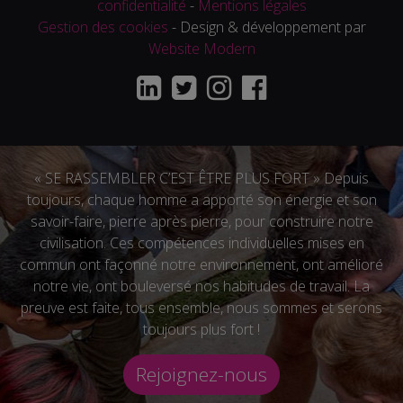
confidentialité
-
Mentions légales
Gestion des cookies
- Design & développement par
Website Modern
« SE RASSEMBLER C’EST ÊTRE PLUS FORT » Depuis
toujours, chaque homme a apporté son énergie et son
savoir-faire, pierre après pierre, pour construire notre
civilisation. Ces compétences individuelles mises en
commun ont façonné notre environnement, ont amélioré
notre vie, ont bouleversé nos habitudes de travail. La
preuve est faite, tous ensemble, nous sommes et serons
toujours plus fort !
Rejoignez-nous