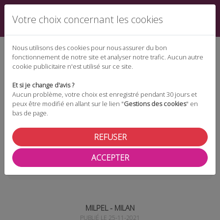
Votre choix concernant les cookies
Nous utilisons des cookies pour nous assurer du bon
fonctionnement de notre site et analyser notre trafic. Aucun autre
cookie publicitaire n'est utilisé sur ce site.
Espace téléchargement
Et si je change d'avis ?
Aucun problème, votre choix est enregistré pendant 30 jours et
peux être modifié en allant sur le lien "
Gestions des cookies
" en
bas de page.
Espace adhérent
REFUSER
ACCEPTER
Les actualités
Milpel - Milan
MILPEL - MILAN
PUBLIÉ LE 25-11-2021