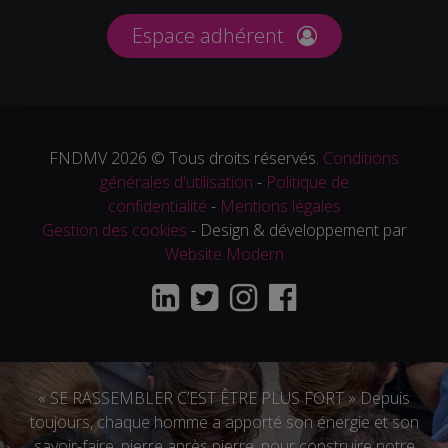
Espace adhérent
FNDMV 2026 © Tous droits réservés.
Conditions
générales d'utilisation
-
Politique de
confidentialité
-
Mentions légales
Gestion des cookies
- Design & développement par
Website Modern
« SE RASSEMBLER C’EST ÊTRE PLUS FORT » Depuis
toujours, chaque homme a apporté son énergie et son
savoir-faire, pierre après pierre, pour construire notre