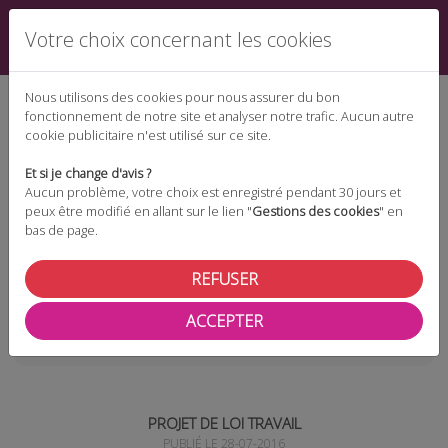
Votre choix concernant les cookies
Nous utilisons des cookies pour nous assurer du bon
fonctionnement de notre site et analyser notre trafic. Aucun autre
cookie publicitaire n'est utilisé sur ce site.
Espace téléchargement
Et si je change d'avis ?
Aucun problème, votre choix est enregistré pendant 30 jours et
peux être modifié en allant sur le lien "
Gestions des cookies
" en
bas de page.
Espace adhérent
REFUSER
ACCEPTER
Les actualités
Projet de loi travail
PROJET DE LOI TRAVAIL
PUBLIÉ LE 28-07-2016