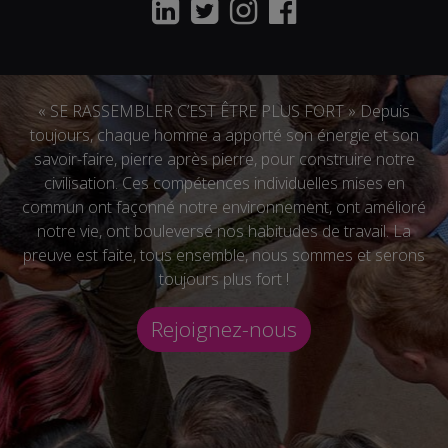
« SE RASSEMBLER C’EST ÊTRE PLUS FORT » Depuis
toujours, chaque homme a apporté son énergie et son
savoir-faire, pierre après pierre, pour construire notre
civilisation. Ces compétences individuelles mises en
commun ont façonné notre environnement, ont amélioré
notre vie, ont bouleversé nos habitudes de travail. La
preuve est faite, tous ensemble, nous sommes et serons
toujours plus fort !
Rejoignez-nous