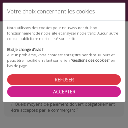
Votre choix concernant les cookies
Nous utilisons des cookies pour nous assurer du bon
fonctionnement de notre site et analyser notre trafic. Aucun autre
cookie publicitaire n'est utilisé sur ce site.
Espace téléchargement
Et si je change d'avis ?
Aucun problème, votre choix est enregistré pendant 30 jours et
peux être modifié en allant sur le lien "
Gestions des cookies
" en
bas de page.
Espace adhérent
REFUSER
ACCEPTER
Les actualités
Quels moyens de paiement doivent obligatoirement
être acceptés par le commerçant ?