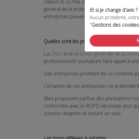
Depuis le 25 mai 2018, les professionnels 
général de la protection des données (RGPD
Et si je change d'avis ?
entreprises peuvent les accompagner. Mais 
Aucun problème, votre 
"
Gestions des cookies
Quelles sont les pratiques abusives consta
La
CNIL
et la
direction générale de la con
professionnels souhaitant faire appel à u
Des entreprises profitent de ce contexte po
Certaines de ces entreprises se prétenden
Elles proposent parfois des prestations n
conformité avec le RGPD nécessite plus q
solution adaptée et assure un suivi.
Les bons réflexes à adopter