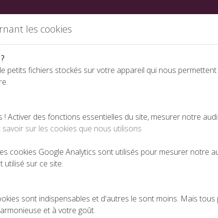
ations
Partenaires
Annuaire des fabricants
Nous rej
rnant les cookies
 ?
e petits fichiers stockés sur votre appareil qui nous permettent
re.
Espace téléchargeme
 Activer des fonctions essentielles du site, mesurer notre aud
 savoir sur les cookies que nous utilisons
arnaques !
 les cookies Google Analytics sont utilisés pour mesurer notre 
 utilisé sur ce site.
RGPD : ATTENTION AUX ARNAQUES !
PUBLIÉ LE 19-07-2018
ookies sont indispensables et d'autres le sont moins. Mais tous 
harmonieuse et à votre goût.