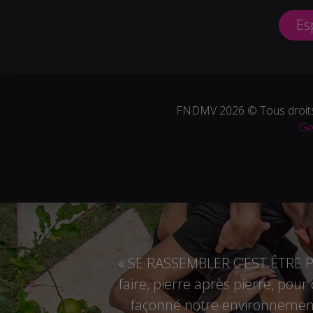
Es
FNDMV 2026 © Tous droits
Ge
« SE RASSEMBLER C’EST ÊTRE PL
faire, pierre après pierre, pou
façonné notre environnement,