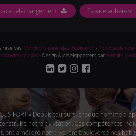
pace téléchargement
Espace adhérent
 réservés.
Conditions générales d'utilisation
-
Politique de confi
stion des cookies
- Design & développement par
Website Mod
US FORT » Depuis toujours, chaque homme a appo
r construire notre civilisation. Ces compétences i
 ont amélioré notre vie, ont bouleversé nos habitu