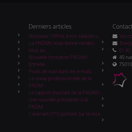
Derniers articles
Contac
Nouveau ! Offrez à vos salariés u...
Via no
La FNDMV vous donne rendez-
Envoy
vous au ...
01 42 
Nouvelle formation FNDMV :
45 rue
Entretie...
75010 
Pixels de suivi dans les e-mails : ...
La revue professionnelle de la
FNDM...
Le rapport d'activité de la FNDMV ...
Une nouvelle présidente à la
FNDM...
L'avenant n°15 portant sur la reva...