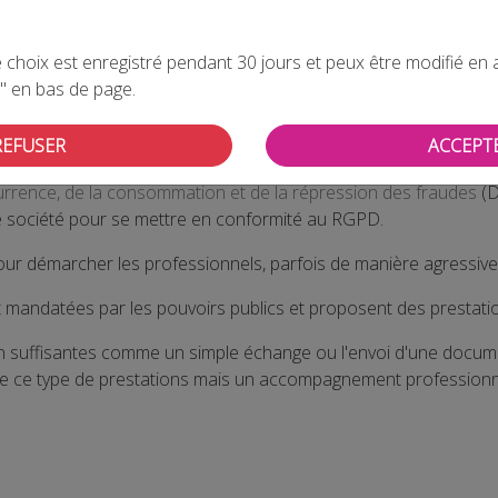
collectant des données sur leurs clients ou leurs abonnés son
). Ce règlement européen a pour objectif d’encadrer de traite
attention aux offres frauduleuses !
choix est enregistré pendant 30 jours et peux être modifié en all
" en bas de page.
REFUSER
ACCEPT
tées ?
currence, de la consommation et de la répression des fraudes
(D
ne société pour se mettre en conformité au RGPD.
ur démarcher les professionnels, parfois de manière agressive, 
t mandatées par les pouvoirs publics et proposent des prestat
on suffisantes comme un simple échange ou l'envoi d'une docum
ue ce type de prestations mais un accompagnement professionn