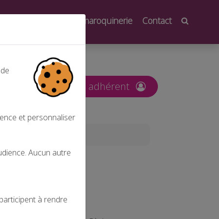
oindre
Salons de la maroquinerie
Contact
 de
nt
Espace adhérent
ience et personnaliser
audience. Aucun autre
participent à rendre