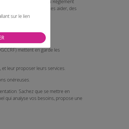
t tenus de se conformer au Règlement
ment des données. Pour les aider, des
ant sur le lien
ER
GCCRF) mettent en garde les
et leur proposer leurs services.
ions onéreuses.
entation. Sachez que se mettre en
el qui analyse vos besoins, propose une