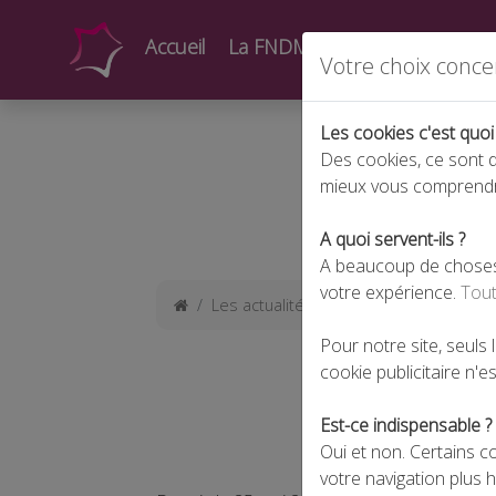
Accueil
La FNDMV
Actualités
Form
Votre choix conce
Les cookies c'est quoi
Des cookies, ce sont d
mieux vous comprend
A quoi servent-ils ?
A beaucoup de choses !
votre expérience.
Tout
Les actualités
RGPD : attention aux 
Pour notre site, seuls
cookie publicitaire n'est
Est-ce indispensable ?
Oui et non. Certains c
votre navigation plus 