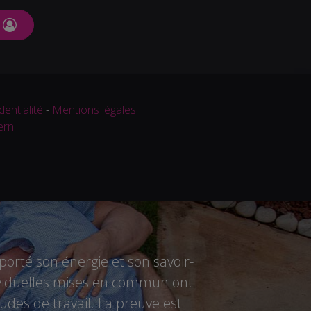
dentialité
-
Mentions légales
ern
rté son énergie et son savoir-
ndividuelles mises en commun ont
des de travail. La preuve est