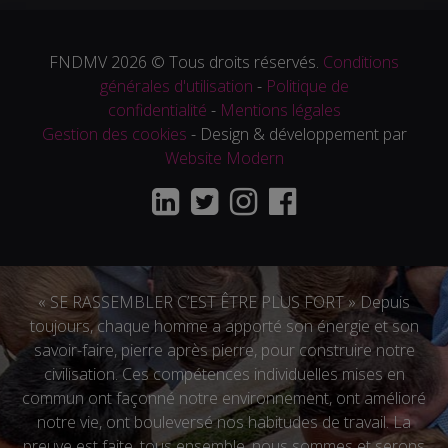
FNDMV 2026 © Tous droits réservés.
Conditions
générales d'utilisation
-
Politique de
confidentialité
-
Mentions légales
Gestion des cookies
- Design & développement par
Website Modern
« SE RASSEMBLER C’EST ÊTRE PLUS FORT » Depuis
toujours, chaque homme a apporté son énergie et son
savoir-faire, pierre après pierre, pour construire notre
civilisation. Ces compétences individuelles mises en
commun ont façonné notre environnement, ont amélioré
notre vie, ont bouleversé nos habitudes de travail. La
preuve est faite, tous ensemble, nous sommes et serons