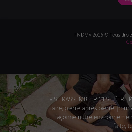
FNDMV 2026 © Tous droits
Ge
« SE RASSEMBLER C’EST ÊTRE PL
faire, pierre après pierre, pou
façonné notre environnement,
faite, 