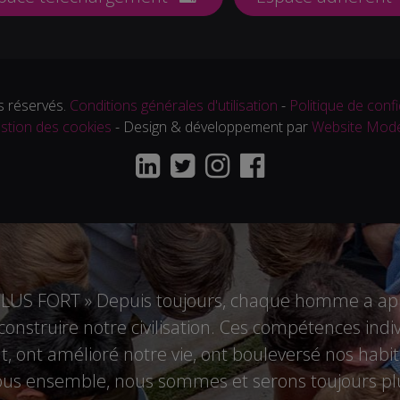
 réservés.
Conditions générales d'utilisation
-
Politique de confi
stion des cookies
- Design & développement par
Website Mod
US FORT » Depuis toujours, chaque homme a appo
r construire notre civilisation. Ces compétences i
 ont amélioré notre vie, ont bouleversé nos habitu
tous ensemble, nous sommes et serons toujours plu