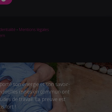
dentialité
-
Mentions légales
ern
rté son énergie et son savoir-
ndividuelles mises en commun ont
des de travail. La preuve est
s fort !