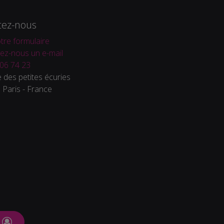
tez-nous
tre formulaire
ez-nous un e-mail
06 74 23
 des petites écuries
Paris - France