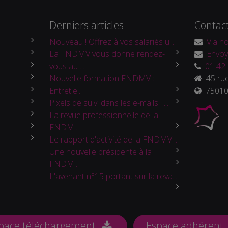
Derniers articles
Contac
Nouveau ! Offrez à vos salariés u...
Via no
La FNDMV vous donne rendez-
Envoy
vous au ...
01 42 
Nouvelle formation FNDMV :
45 rue
Entretie...
75010 
Pixels de suivi dans les e-mails : ...
La revue professionnelle de la
FNDM...
Le rapport d'activité de la FNDMV ...
Une nouvelle présidente à la
FNDM...
L'avenant n°15 portant sur la reva...
pace téléchargement
Espace adhérent