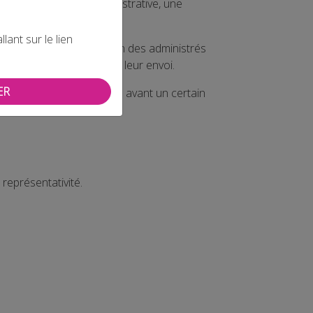
ue à une autorité administrative, une
5
ant sur le lien
tronique, de l’information des administrés
conserver une preuve de leur envoi.
ER
es par voie électronique avant un certain
représentativité.