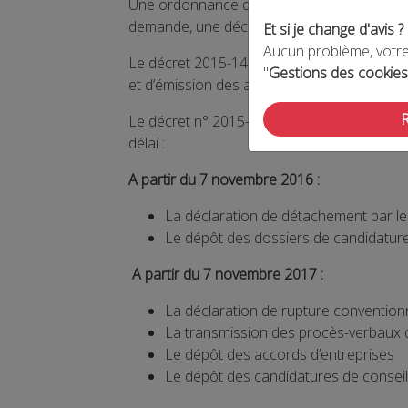
Une ordonnance du 6 novembre 2014 a prévu 
demande, une déclaration, un document ou 
Et si je change d'avis ?
Aucun problème, votre 
Le décret 2015-1404 du 5 novembre 2015 pré
"
Gestions des cookies
et d’émission des accusés de réception ou 
Le décret n° 2015-1422 du 5 novembre 2015 
délai :
A partir du 7 novembre 2016 :
La déclaration de détachement par les
Le dépôt des dossiers de candidature
A partir du 7 novembre 2017 :
La déclaration de rupture convention
La transmission des procès-verbaux d
Le dépôt des accords d’entreprises
Le dépôt des candidatures de consei