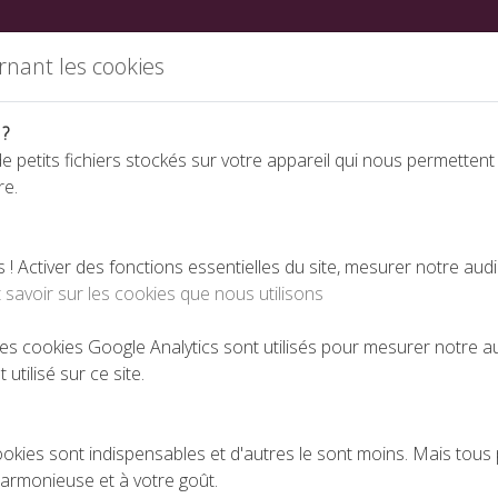
ations
Partenaires
Annuaire des fabricants
Nous rej
rnant les cookies
 ?
e petits fichiers stockés sur votre appareil qui nous permettent
re.
Espace téléchargeme
 Activer des fonctions essentielles du site, mesurer notre aud
 savoir sur les cookies que nous utilisons
lectronique auprès de l’administration
 les cookies Google Analytics sont utilisés pour mesurer notre 
 utilisé sur ce site.
S PAR VOIE ÉLECTRONIQUE AUPRÈS DE L’ADMIN
PUBLIÉ LE 09-12-2015
ookies sont indispensables et d'autres le sont moins. Mais tous 
harmonieuse et à votre goût.