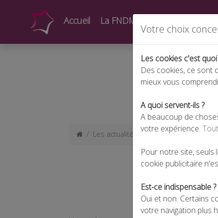
Accueil
La FNDMV
Actualités
Form
Votre choix conce
Les cookies c'est quoi
Des cookies, ce sont d
mieux vous comprend
A quoi servent-ils ?
A beaucoup de choses !
votre expérience.
Tout
Les actualités
Démarches par voie é
Pour notre site, seuls
cookie publicitaire n'est
DÉMARCHE
Est-ce indispensable ?
Oui et non. Certains c
votre navigation plus 