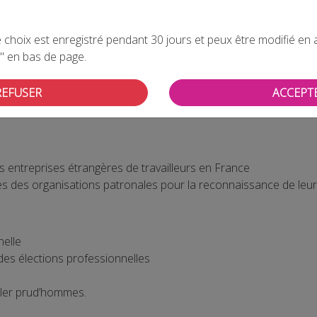
la possibilité pour tout usager d’adresser par voie électroniq
une information. Elle est entrée en vigueur le 7 novembre 201
choix est enregistré pendant 30 jours et peux être modifié en all
cise les modalités de saisine de l’administration par voie élec
" en bas de page.
d’enregistrement électroniques qui permettent aux usagers de 
REFUSER
ACCEPT
communique la liste des déclarations qui ne pourront être fait
 entreprises étrangères de travailleurs en France
s des organisations patronales pour la reconnaissance de leur 
nelle
es élections professionnelles
ller prud’hommes.