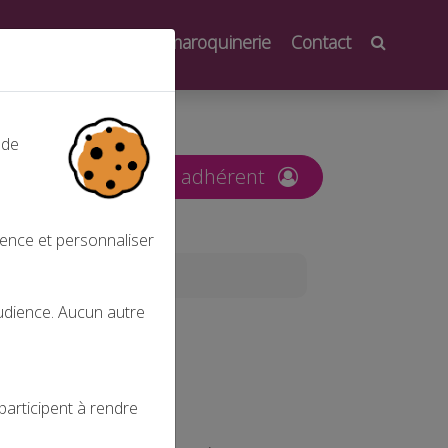
oindre
Salons de la maroquinerie
Contact
 de
nt
Espace adhérent
ience et personnaliser
audience. Aucun autre
ISTRATION
participent à rendre