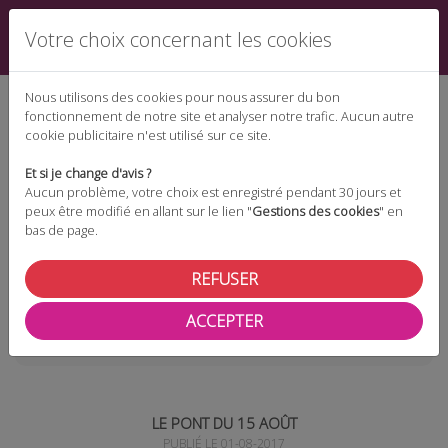
Votre choix concernant les cookies
Nous utilisons des cookies pour nous assurer du bon
fonctionnement de notre site et analyser notre trafic. Aucun autre
cookie publicitaire n'est utilisé sur ce site.
Espace téléchargement
Et si je change d'avis ?
Aucun problème, votre choix est enregistré pendant 30 jours et
peux être modifié en allant sur le lien "
Gestions des cookies
" en
bas de page.
Espace adhérent
REFUSER
ACCEPTER
Les actualités
Le pont du 15 août
LE PONT DU 15 AOÛT
PUBLIÉ LE 01-08-2017