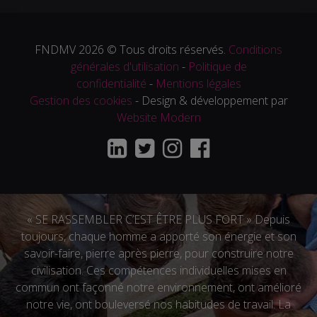
FNDMV 2026 © Tous droits réservés.
Conditions
générales d'utilisation
-
Politique de
confidentialité
-
Mentions légales
Gestion des cookies
- Design & développement par
Website Modern
« SE RASSEMBLER C’EST ÊTRE PLUS FORT » Depuis
toujours, chaque homme a apporté son énergie et son
savoir-faire, pierre après pierre, pour construire notre
civilisation. Ces compétences individuelles mises en
commun ont façonné notre environnement, ont amélioré
notre vie, ont bouleversé nos habitudes de travail. La